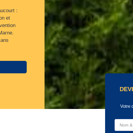
ucourt :
on et
vention
 Marne.
sans
DEV
Votre 