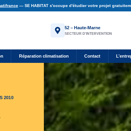
atifrance
— SE HABITAT s'occupe d'étudier votre projet gratuiteme
52 – Haute-Marne
SECTEUR D'INTERVENTION
on
Réparation climatisation
Contact
L’entre
S 2010
-