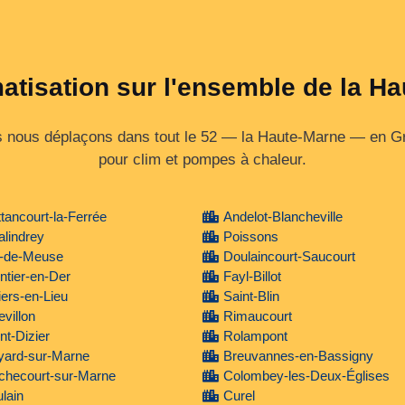
matisation sur l'ensemble de la H
 nous déplaçons dans tout le 52 — la Haute‑Marne — en Gra
pour clim et pompes à chaleur.
tancourt-la-Ferrée
Andelot-Blancheville
lindrey
Poissons
l-de-Meuse
Doulaincourt-Saucourt
tier-en-Der
Fayl-Billot
liers-en-Lieu
Saint-Blin
villon
Rimaucourt
nt-Dizier
Rolampont
yard-sur-Marne
Breuvannes-en-Bassigny
checourt-sur-Marne
Colombey-les-Deux-Églises
lain
Curel