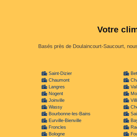
Votre cli
Basés près de Doulaincourt-Saucourt, nous
Saint-Dizier
Bet
Chaumont
Cha
Langres
Va
Nogent
Mon
Joinville
Vil
Wassy
Che
Bourbonne-les-Bains
Sai
Eurville-Bienville
Ba
Froncles
Ra
Bologne
Fou